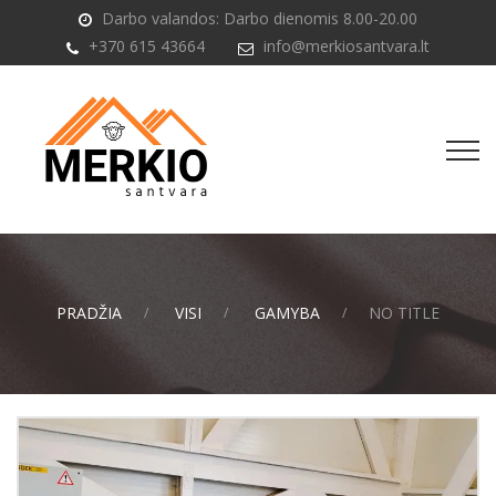
Darbo valandos: Darbo dienomis 8.00-20.00
+370 615 43664
info@merkiosantvara.lt
PRADŽIA
VISI
GAMYBA
NO TITLE